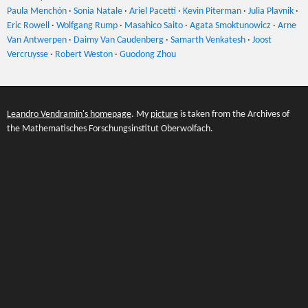
Paula Menchón
·
Sonia Natale
·
Ariel Pacetti
·
Kevin Piterman
·
Julia Plavnik
·
Eric Rowell
·
Wolfgang Rump
·
Masahico Saito
·
Agata Smoktunowicz
·
Arne
Van Antwerpen
·
Daimy Van Caudenberg
·
Samarth Venkatesh
·
Joost
Vercruysse
·
Robert Weston
·
Guodong Zhou
Leandro Vendramin's homepage
. My
picture
is taken from the Archives of
the Mathematisches Forschungsinstitut Oberwolfach.