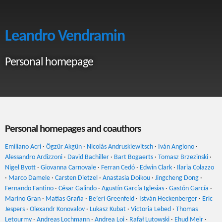
Leandro Vendramin
Personal homepage
Personal homepages and coauthors
Emiliano Acri
·
Ögzür Akgün
·
Nicolás Andruskiewitsch
·
Iván Angiono
·
Alessandro Ardizzoni
·
David Bachiller
·
Bart Bogaerts
·
Tomasz Brzezinski
·
Nigel Byott
·
Giovanna Carnovale
·
Ferran Cedó
·
Edwin Clark
·
Ilaria Colazzo
·
Marco Damele
·
Carsten Dietzel
·
Anastasia Doikou
·
Jingcheng Dong
·
Fernando Fantino
·
César Galindo
·
Agustín García Iglesias
·
Gastón García
·
Marino Gran
·
Matías Graña
·
Be’eri Greenfeld
·
István Heckenberger
·
Eric
Jespers
·
Olexandr Konovalov
·
Lukasz Kubat
·
Victoria Lebed
·
Thomas
Letourmy
·
Andreas Lochmann
·
Andrea Loi
·
Rafał Lutowski
·
Ehud Meir
·